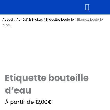
Aller
au
contenu
Supports rigides
Tous nos produits
Accueil
/
Adhésif & Stickers
/
Etiquettes bouteille
/ Etiquette bouteille
d’eau
Etiquette bouteille
d’eau
À partir de
12,00
€