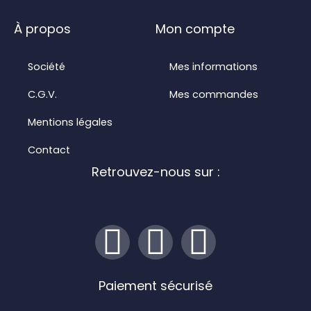
À propos
Mon compte
Société
Mes informations
C.G.V.
Mes commandes
Mentions légales
Contact
Retrouvez-nous sur :
I
F
L
n
a
i
Paiement sécurisé
s
c
n