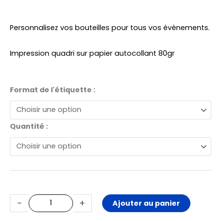
Personnalisez vos bouteilles pour tous vos évènements.
Impression quadri sur papier autocollant 80gr
quantité
Format de l'étiquette :
de
Etiquette
Quantité :
bouteille
d'eau
-
+
Ajouter au panier