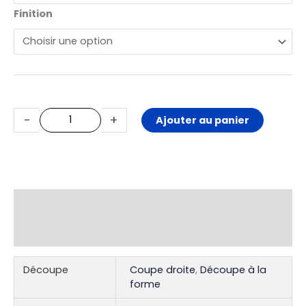
Finition
polymère
longue
durée
-
+
Ajouter au panier
Informations complémentaires
Avis (0)
Découpe
Coupe droite
,
Découpe à la
forme