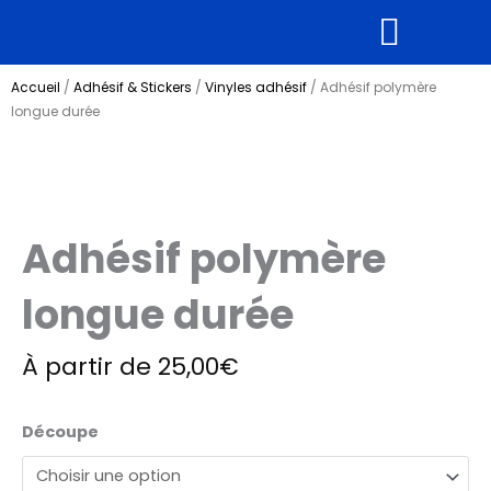
Aller
au
contenu
Supports rigides
Tous nos produits
Accueil
/
Adhésif & Stickers
/
Vinyles adhésif
/ Adhésif polymère
longue durée
Adhésif polymère
longue durée
À partir de
25,00
€
quantité
Découpe
de
Adhésif