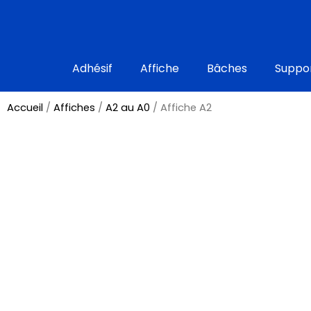
Aller
au
contenu
Adhésif
Affiche
Bâches
Suppor
Accueil
/
Affiches
/
A2 au A0
/ Affiche A2