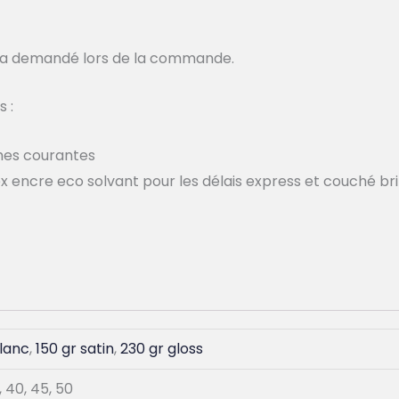
sera demandé lors de la commande.
 :
iches courantes
ex encre eco solvant pour les délais express et couché bril
blanc
,
150 gr satin
,
230 gr gloss
35, 40, 45, 50