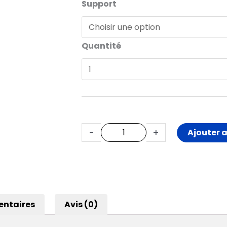
quantité
Support
de
Affiche
Quantité
A2
-
+
Ajouter 
entaires
Avis (0)