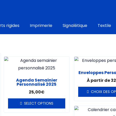
ts rigides
Imprimerie
Signalétique
Textile
Ce
Ce
produit
prod
Enveloppes Pers
a
a
Agenda Semainier
À partir de
32
plusieurs
plus
Personnalisé 2025
variations.
varia
25,00
€
CHOIX DES O
Les
Les
SELECT OPTIONS
options
opti
Ce
peuvent
peu