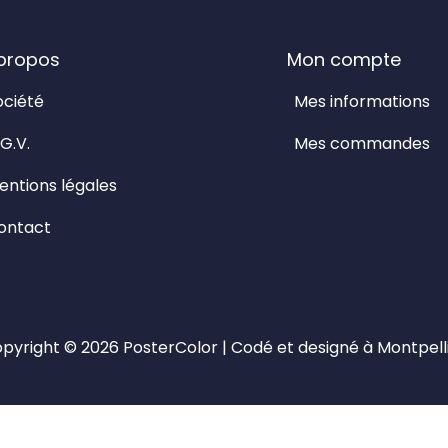
propos
Mon compte
ociété
Mes informations
G.V.
Mes commandes
entions légales
ontact
pyright © 2026
PosterColor
| Codé et designé à Montpell