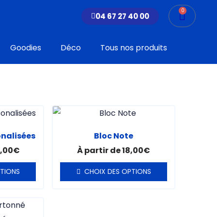
0
Panier
04 67 27 40 00
Goodies
Déco
Tous nos produits
Ce
uit
produit
onalisées
Bloc Note
a
,00
€
À partir de
18,00
€
ieurs
plusieurs
tions.
variations.
PTIONS
CHOIX DES OPTIONS
Les
ons
options
vent
peuvent