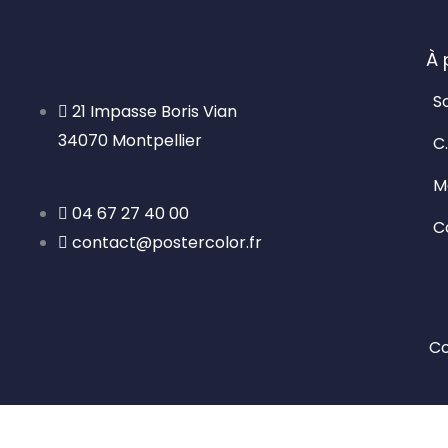
À 
S
21 Impasse Boris Vian
34070 Montpellier
C.
M
04 67 27 40 00
C
contact@postercolor.fr
Co