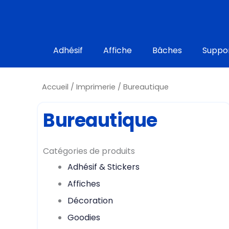
Aller
au
contenu
Adhésif
Affiche
Bâches
Suppor
Accueil
/
Imprimerie
/ Bureautique
Bureautique
Catégories de produits
Adhésif & Stickers
Affiches
Décoration
Goodies