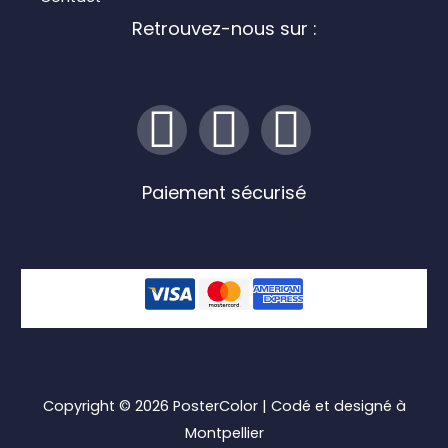
Retrouvez-nous sur :
I
F
L
n
a
i
Paiement sécurisé
s
c
n
t
e
k
a
b
e
g
o
d
r
o
i
Copyright © 2026
PosterColor
| Codé et designé à
Montpellier