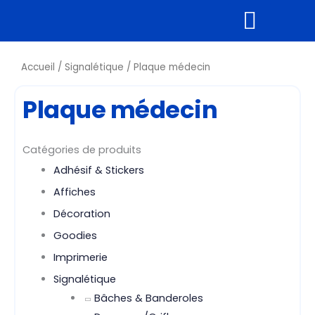
Aller
au
contenu
Supports rigides
Tous nos produits
Accueil
/
Signalétique
/ Plaque médecin
Plaque médecin
Catégories de produits
Adhésif & Stickers
Affiches
Décoration
Goodies
Imprimerie
Signalétique
Bâches & Banderoles