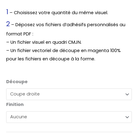
1
– Choisissez votre quantité du même visuel.
2
– Déposez vos fichiers d’adhésifs personnalisés au
format PDF :
– Un fichier visuel en quadri CMJN.
– Un fichier vectoriel de découpe en magenta 100%
pour les fichiers en découpe à la forme.
quantité
Découpe
de
Adhésif
Finition
Wall
Grip
Extra
fort