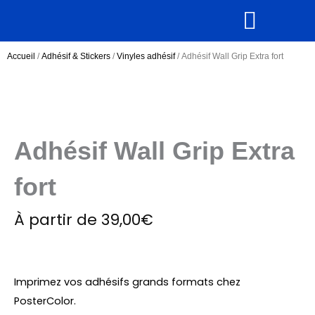
Aller
au
contenu
Supports rigides
Tous nos produits
Accueil
/
Adhésif & Stickers
/
Vinyles adhésif
/ Adhésif Wall Grip Extra fort
Adhésif Wall Grip Extra
fort
À partir de
39,00
€
Imprimez vos adhésifs grands formats chez
PosterColor.