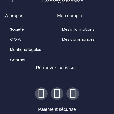
contact@postercolor.fr
À propos
Mon compte
Société
Mes informations
C.G.V.
Mes commandes
Mentions légales
Contact
Retrouvez-nous sur :
I
F
L
n
a
i
Paiement sécurisé