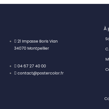
À 
S
21 Impasse Boris Vian
34070 Montpellier
C.
M
04 67 27 40 00
C
contact@postercolor.fr
Co