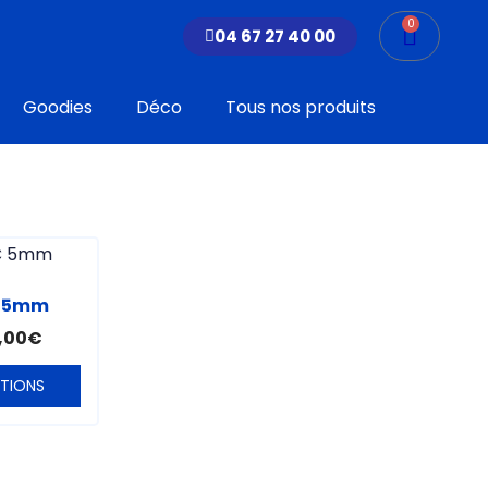
0
Panier
04 67 27 40 00
Goodies
Déco
Tous nos produits
uit
C 5mm
,00
€
ieurs
tions.
PTIONS
ons
vent