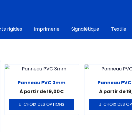
ts rigides
Imprimerie
Signalétique
Textile
Ce
Ce
produit
prod
Panneau PVC 3mm
Panneau PV
a
a
À partir de
19,00
€
À partir de
19
plusieurs
plus
variations.
varia
CHOIX DES OPTIONS
CHOIX DES O
Les
Les
options
opti
peuvent
peu