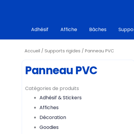
Aller
au
contenu
Adhésif
Affiche
Bâches
Suppor
Accueil
/
Supports rigides
/ Panneau PVC
Panneau PVC
Catégories de produits
Adhésif & Stickers
Affiches
Décoration
Goodies