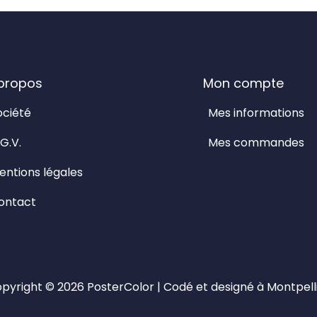
propos
Mon compte
ociété
Mes informations
G.V.
Mes commandes
entions légales
ontact
pyright © 2026
PosterColor
| Codé et designé à Montpell