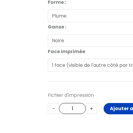
quantité
Forme :
de
Oriflamme
Ganse :
ganse
renforcée.
Face imprimée
Fichier d'impression
-
+
Ajouter 