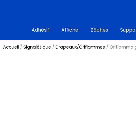
Aller
au
contenu
Adhésif
Affiche
Bâches
Suppor
Accueil
/
Signalétique
/
Drapeaux/Oriflammes
/ Oriflamme 