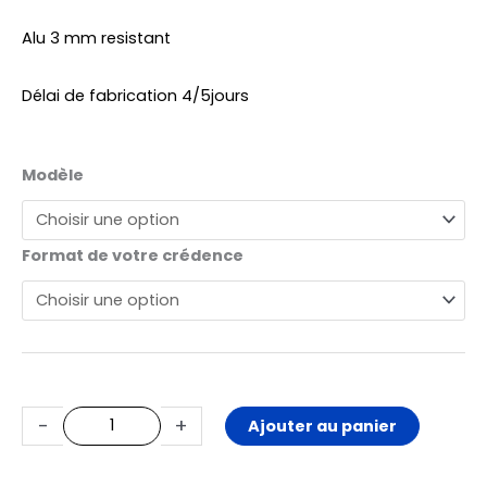
Alu 3 mm resistant
Délai de fabrication 4/5jours
quantité
Modèle
de
Crédence
Format de votre crédence
Tunisia
-
+
Ajouter au panier