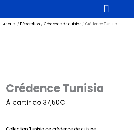
Aller
au
contenu
Supports rigides
Tous nos produits
Accueil
/
Décoration
/
Crédence de cuisine
/ Crédence Tunisia
Crédence Tunisia
À partir de
37,50
€
Collection
Tunisia
de crédence de cuisine