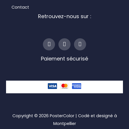
Contact
Retrouvez-nous sur :
I
F
L
n
a
i
s
c
n
t
e
k
Paiement sécurisé
a
b
e
g
o
d
r
o
i
a
k
n
m
-
f
Copyright © 2026
PosterColor
| Codé et designé à
Montpellier