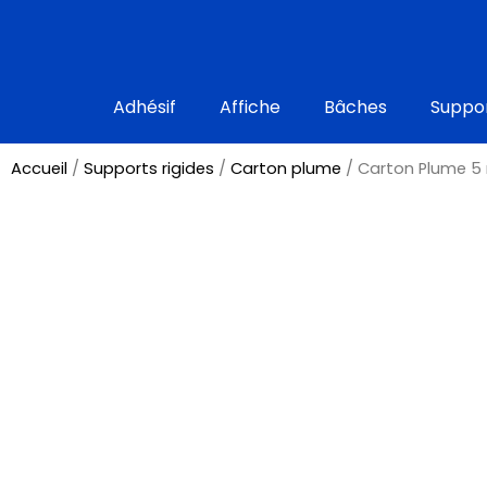
Aller
au
contenu
Adhésif
Affiche
Bâches
Suppor
Accueil
/
Supports rigides
/
Carton plume
/ Carton Plume 