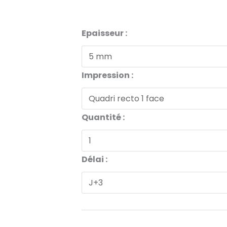
quantité
Epaisseur :
de
Carton
Impression :
Plume
5
mm
Quantité :
/
30x40cm
Délai :