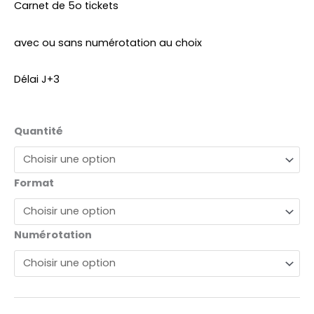
Carnet de 5o tickets
avec ou sans numérotation au choix
Délai J+3
quantité
Quantité
de
Billeterie
Format
Numérotation