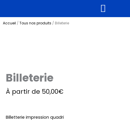
Aller
au
contenu
Supports rigides
Tous nos produits
Accueil
/
Tous nos produits
/ Billeterie
Billeterie
À partir de
50,00
€
Billetterie impression quadri