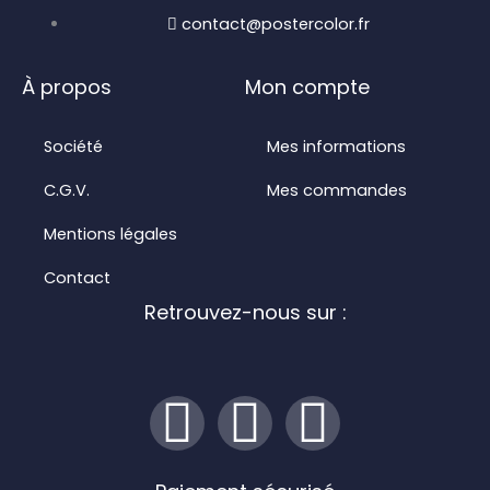
contact@postercolor.fr
À propos
Mon compte
Société
Mes informations
C.G.V.
Mes commandes
Mentions légales
Contact
Retrouvez-nous sur :
I
F
L
n
a
i