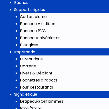
Bâches
Supports rigides
Carton plume
Panneau Alu dibon
Panneau PVC
Panneaux alvéolaires
Plexiglass
Imprimerie
Bureautique
Carterie
Flyers & Dépliant
Pochettes à rabats
Pour Restaurants
Signalétique
Drapeaux/Oriflammes
Expo/Stand