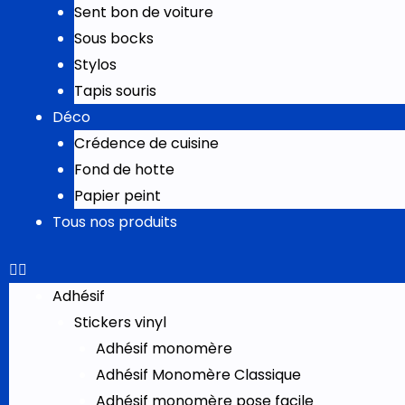
Sent bon de voiture
Sous bocks
Stylos
Tapis souris
Déco
Crédence de cuisine
Fond de hotte
Papier peint
Tous nos produits
Adhésif
Stickers vinyl
Adhésif monomère
Adhésif Monomère Classique
Adhésif monomère pose facile