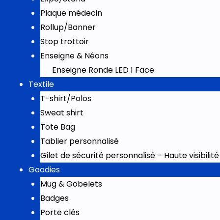
Plaque médecin
Rollup/Banner
Stop trottoir
Enseigne & Néons
Enseigne Ronde LED 1 Face
Textile
T-shirt/Polos
Sweat shirt
Tote Bag
Tablier personnalisé
Gilet de sécurité personnalisé – Haute visibil
Goodies
Mug & Gobelets
Badges
Porte clés