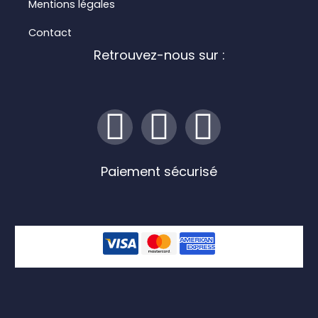
Mentions légales
Contact
Retrouvez-nous sur :
I
F
L
n
a
i
Paiement sécurisé
s
c
n
t
e
k
a
b
e
g
o
d