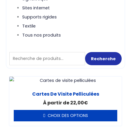
Sites internet
Supports rigides
Textile
Tous nos produits
Recherche
Recherche
pour :
Ce
produit
Cartes De Visite Pelliculées
a
À partir de
22,00
€
plusieurs
variations.
CHOIX DES OPTIONS
Les
options