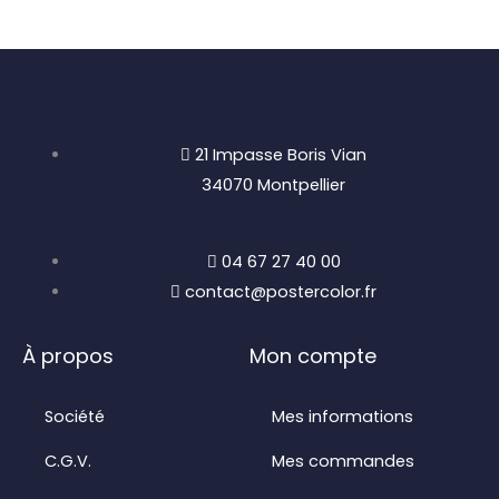
peuvent
être
choisies
sur
la
21 Impasse Boris Vian
page
34070 Montpellier
du
produit
04 67 27 40 00
contact@postercolor.fr
À propos
Mon compte
Société
Mes informations
C.G.V.
Mes commandes