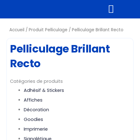
Aller
au
contenu
Supports rigides
Tous nos produits
Accueil
/ Produit Pelliculage / Pelliculage Brillant Recto
Pelliculage Brillant
Recto
Catégories de produits
Adhésif & Stickers
Affiches
Décoration
Goodies
Imprimerie
Signalétique