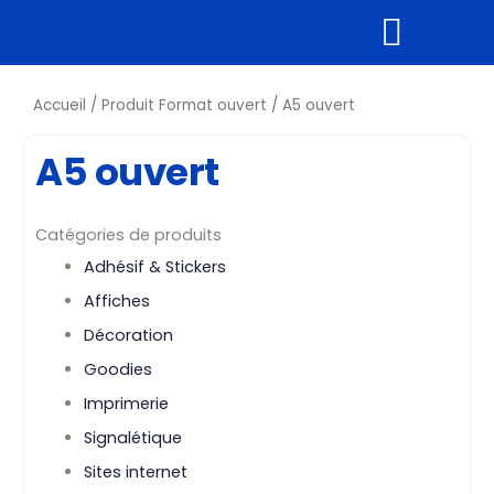
Aller
au
contenu
Supports rigides
Tous nos produits
Accueil
/ Produit Format ouvert / A5 ouvert
A5 ouvert
Catégories de produits
Adhésif & Stickers
Affiches
Décoration
Goodies
Imprimerie
Signalétique
Sites internet