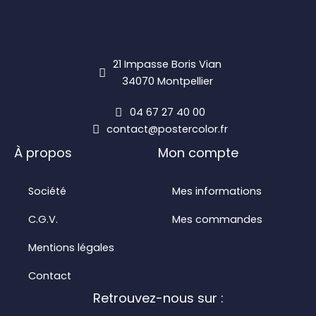
choisies
sur
la
21 Impasse Boris Vian
page
34070 Montpellier
du
produit
04 67 27 40 00
contact@postercolor.fr
À propos
Mon compte
Société
Mes informations
C.G.V.
Mes commandes
Mentions légales
Contact
Retrouvez-nous sur :