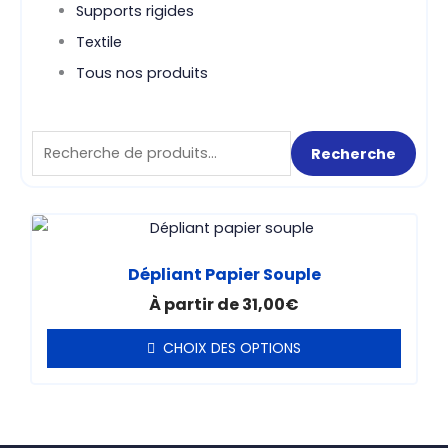
Supports rigides
Textile
Tous nos produits
Recherche
Recherche
pour :
Ce
produit
Dépliant Papier Souple
a
À partir de
31,00
€
plusieurs
variations.
CHOIX DES OPTIONS
Les
options
peuvent
être