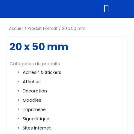
Aller
au
contenu
Supports rigides
Tous nos produits
Accueil
/ Produit Format / 20 x 50 mm
20 x 50 mm
Catégories de produits
Adhésif & Stickers
Affiches
Décoration
Goodies
Imprimerie
Signalétique
Sites internet