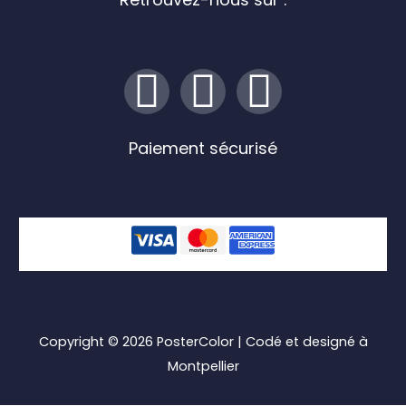
I
F
L
n
a
i
Paiement sécurisé
s
c
n
t
e
k
a
b
e
g
o
d
r
o
i
Copyright © 2026
PosterColor
| Codé et designé à
Montpellier