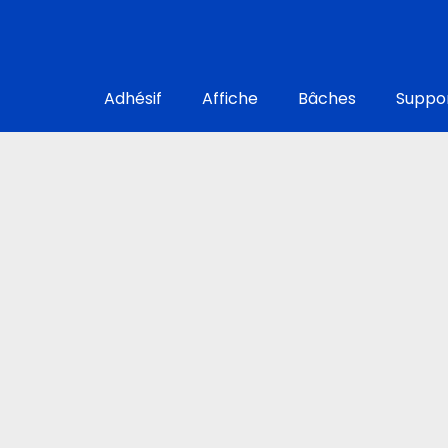
Aller
au
contenu
Adhésif
Affiche
Bâches
Suppor